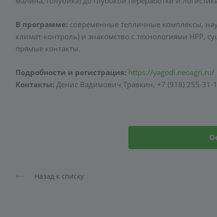
малина, голубика) до глубокой переработки и логистик
В программе:
современные тепличные комплексы, нау
климат-контроль) и знакомство с технологиями HPP, су
прямые контакты.
Подробности и регистрация:
https://yagodi.neoagri.ru/
Контакты:
Денис Вадимович Травкин, +7 (918) 255-31-1
О
Назад к списку