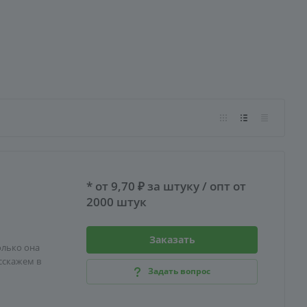
* от 9,70 ₽ за штуку / опт от
2000 штук
Заказать
олько она
сскажем в
Задать вопрос