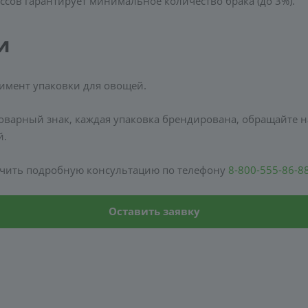
сов гарантирует минимальное количество брака (до 3%).
и
имент упаковки для овощей.
оварный знак, каждая упаковка брендирована, обращайте н
й.
лучить подробную консультацию по телефону
8-800-555-86-8
Оставить заявку