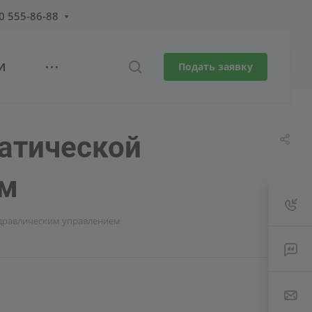
0 555-86-88
И
Подать заявку
атической
ем
идравлическим управлением